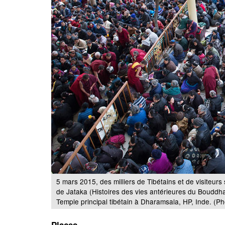
5 mars 2015, des milliers de Tibétains et de visiteur
de Jataka (Histoires des vies antérieures du Bouddh
Temple principal tibétain à Dharamsala, HP, Inde. (