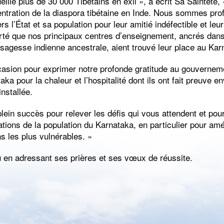
ille plus de 30 000 Tibétains en exil », a écrit Sa Sainteté,
entration de la diaspora tibétaine en Inde. Nous sommes pr
s l’État et sa population pour leur amitié indéfectible et leu
rté que nos principaux centres d’enseignement, ancrés dans 
sagesse indienne ancestrale, aient trouvé leur place au Kar
casion pour exprimer notre profonde gratitude au gouvernemen
aka pour la chaleur et l’hospitalité dont ils ont fait preuve
installée.
lein succès pour relever les défis qui vous attendent et po
ations de la population du Karnataka, en particulier pour am
ns les plus vulnérables. »
u en adressant ses prières et ses vœux de réussite.