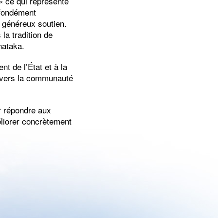
 « ce qui représente
ofondément
r généreux soutien.
la tradition de
nataka.
t de l’État et à la
 envers la communauté
ur répondre aux
éliorer concrètement