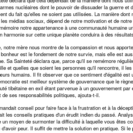
teté déclara que cela dépendait de la manière dont nous utili
s armes nucléaires dont le pouvoir de dissuader la guerre et 
ent du fait qu'elles ne soient pas utilisées. La manière dont 
les médias sociaux, dépend de notre motivation et de notre 
en mémoire notre appartenance à une communauté humaine u
 harmonie sur cette unique planète conduira à des résultats 
, notre mère nous montre de la compassion et nous apporte 
bonheur est le fondement de notre survie, mais elle est auss
 Sa Sainteté déclara que, parce qu'il se remémore régulièr
aille et quelles que soient les personnes qu'il rencontre, il 
urs humains. Il fit observer que ce sentiment d'égalité est
démocratie est meilleur système de gouvernance que le règne
é tibétaine en exil étant parvenue à un gouvernement par él
de ses responsabilités politiques, ajouta-t-il.
mandait conseil pour faire face à la frustration et à la décept
ait les conseils pratiques d'un érudit indien du passé. Analys
te un moyen de surmonter la difficulté à laquelle vous êtes con
u d'avoir peur. Il suffit de mettre la solution en pratique. Si 