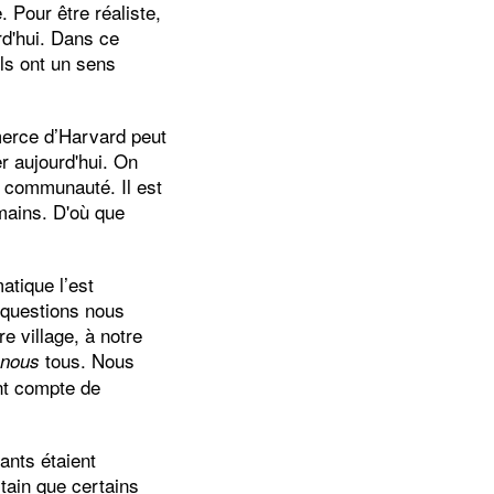
. Pour être réaliste,
rd'hui. Dans ce
ls ont un sens
merce d’Harvard peut
r aujourd'hui. On
e communauté. Il est
mains. D'où que
atique l’est
 questions nous
e village, à notre
à
tous. Nous
nous
ant compte de
ants étaient
rtain que certains