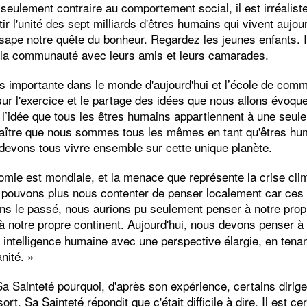
seulement contraire au comportement social, il est irréaliste
r l'unité des sept milliards d'êtres humains qui vivent aujou
 sape notre quête du bonheur. Regardez les jeunes enfants. I
e la communauté avec leurs amis et leurs camarades.
rès importante dans le monde d'aujourd'hui et l’école de com
sur l'exercice et le partage des idées que nous allons évoque
 l’idée que tous les êtres humains appartiennent à une seul
aître que nous sommes tous les mêmes en tant qu'êtres hu
devons tous vivre ensemble sur cette unique planète.
nomie est mondiale, et la menace que représente la crise clim
pouvons plus nous contenter de penser localement car ces
ns le passé, nous aurions pu seulement penser à notre propr
 à notre propre continent. Aujourd'hui, nous devons penser 
e intelligence humaine avec une perspective élargie, en ten
nité. »
 Sainteté pourquoi, d'après son expérience, certains dirige
rt. Sa Sainteté répondit que c'était difficile à dire. Il est ce