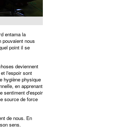
rd entama la
on pouvaient nous
uel point il se
 choses deviennent
et l'espoir sont
ne hygiène physique
nnelle, en apprenant
le sentiment d'espoir
ne source de force
ent de nous. En
 son sens.