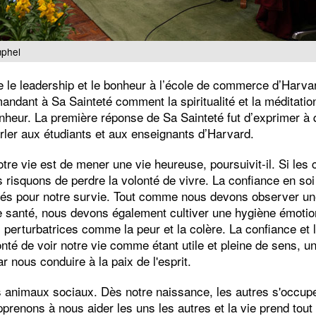
mphel
e le leadership et le bonheur à l’école de commerce d’Harva
andant à Sa Sainteté comment la spiritualité et la méditati
onheur. La première réponse de Sa Sainteté fut d’exprimer à q
rler aux étudiants et aux enseignants d’Harvard.
re vie est de mener une vie heureuse, poursuivit-il. Si les
 risquons de perdre la volonté de vivre. La confiance en soi 
lés pour notre survie. Tout comme nous devons observer u
e santé, nous devons également cultiver une hygiène émotio
 perturbatrices comme la peur et la colère. La confiance et 
nté de voir notre vie comme étant utile et pleine de sens, u
par nous conduire à la paix de l'esprit.
animaux sociaux. Dès notre naissance, les autres s'occup
prenons à nous aider les uns les autres et la vie prend tout