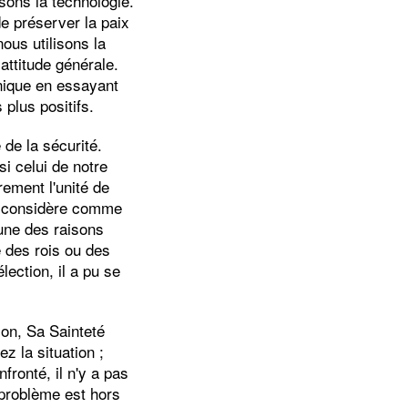
sons la technologie.
de préserver la paix
nous utilisons la
attitude générale.
nique en essayant
plus positifs.
de la sécurité.
i celui de notre
ement l'unité de
les considère comme
 une des raisons
 des rois ou des
ection, il a pu se
ion, Sa Sainteté
ez la situation ;
fronté, il n'y a pas
le problème est hors