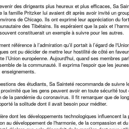
evenir des dirigeants plus heureux et plus efficaces, Sa Sa
la famille Pritzker lui avaient dit après avoir invité un grou
 environs de Chicago. Ils ont exprimé leur appréciation du fo
nautaire des Tibétains. Ils espéraient que la paix et l’harm
 souvent constituerait un exemple à suivre pour les autres.
ement référence à l’admiration qu’il portait à l’égard de l'Un
ues ont pu décider de mettre leur hostilité de côté en fave
nte l’Union européenne. Aujourd'hui, quand ses membres parle
nsemble de la communauté. Il exprima l'espoir que les jeunes
es enseignements.
estions des étudiants, Sa Sainteté recommanda de suivre l
proximité que les gens peuvent avoir en toute sécurité tout
on de la pandémie du coronavirus. Il fit remarquer que de lo
pporté la solitude dont il avait besoin pour méditer.
ière dont les développements technologiques influencent la p
tion au développement de l'harmonie, de la compassion et du